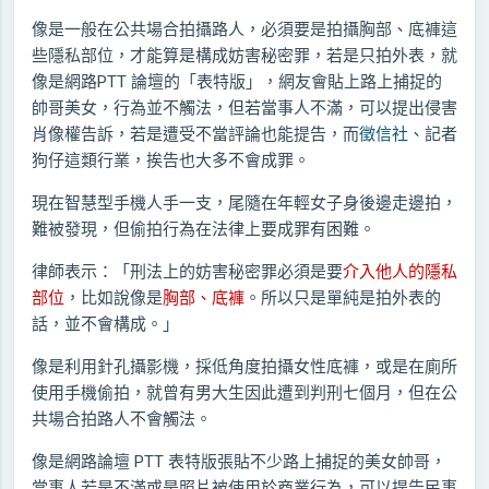
像是一般在公共場合拍攝路人，必須要是拍攝胸部、底褲這
些隱私部位，才能算是構成妨害秘密罪，若是只拍外表，就
像是網路PTT 論壇的「表特版」，網友會貼上路上捕捉的
帥哥美女，行為並不觸法，但若當事人不滿，可以提出侵害
肖像權告訴，若是遭受不當評論也能提告，而
徵信社
、記者
狗仔這類行業，挨告也大多不會成罪。
現在智慧型手機人手一支，尾隨在年輕女子身後邊走邊拍，
難被發現，但偷拍行為在法律上要成罪有困難。
律師表示：「刑法上的妨害秘密罪必須是要
介入他人的隱私
部位
，比如說像是
胸部、底褲
。所以只是單純是拍外表的
話，並不會構成。」
像是利用針孔攝影機，採低角度拍攝女性底褲，或是在廁所
使用手機偷拍，就曾有男大生因此遭到判刑七個月，但在公
共場合拍路人不會觸法。
像是網路論壇 PTT 表特版張貼不少路上捕捉的美女帥哥，
當事人若是不滿或是照片被使用於商業行為，可以提告民事