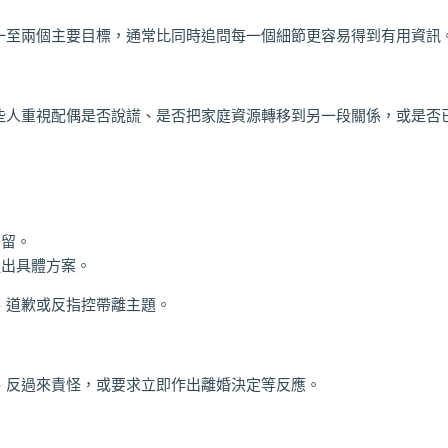
一至兩個主要目標，通常比同時追問每一個細節更容易得到有用資訊
些人重視配偶是否說謊、是否把家庭資源轉移到另一段關係，或是否
去留。
提出具體方案。
、道歉或反指控帶離主題。
、反過來責怪，或要求立即作出離婚決定等反應。