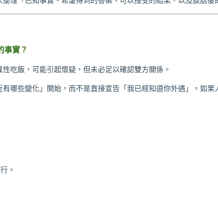
人整理「已知事實、希望得到的答案、可以接受的結果，以及談話後
的事實？
異性吃飯，可能引起懷疑，但未必足以確認雙方關係。
近有哪些變化」開始，而不是直接宣告「我已經知道你外遇」。如果
：
進行。