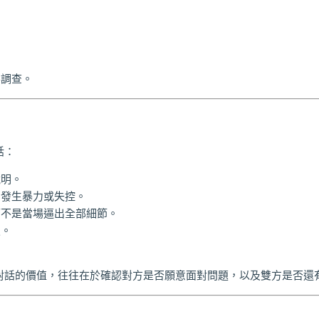
。
。
要調查。
話：
說明。
即發生暴力或失控。
而不是當場逼出全部細節。
定。
對話的價值，往往在於確認對方是否願意面對問題，以及雙方是否還