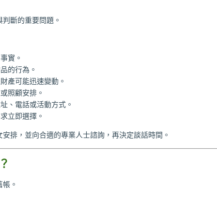
與判斷的重要問題。
本事實。
物品的行為。
他財產可能迅速變動。
住或照顧安排。
住址、電話或活動方式。
要求立即選擇。
女安排，並向合適的專業人士諮詢，再決定談話時間。
？
舊帳。