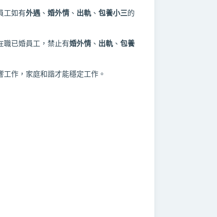
員工如有
外遇
、
婚外情
、
出軌
、
包養小三
的
在職已婚員工，禁止有
婚外情
、
出軌
、
包養
響工作，家庭和諧才能穩定工作。