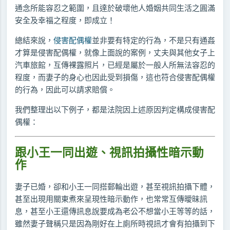
通念所能容忍之範圍，且達於破壞他人婚姻共同生活之圓滿
安全及幸福之程度，即成立！
總結來說，
侵害配偶權
並非要有特定的行為，不是只有通姦
才算是侵害配偶權，就像上面說的案例，丈夫與其他女子上
汽車旅館，互傳裸露照片，已經是屬於一般人所無法容忍的
程度，而妻子的身心也因此受到損傷，這也符合侵害配偶權
的行為，因此可以請求賠償。
我們整理出以下例子，都是法院因上述原因判定構成侵害配
偶權：
跟小王一同出遊、視訊拍攝性暗示動
作
妻子已婚，卻和小王一同搭郵輪出遊，甚至視訊拍攝下體，
甚至出現用關東煮來呈現性暗示動作，也常常互傳曖昧訊
息，甚至小王還傳訊息說要成為老公不想當小王等等的話，
雖然妻子聲稱只是因為剛好在上廁所時視訊才會有拍攝到下