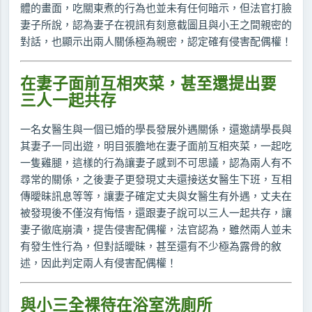
體的畫面，吃關東煮的行為也並未有任何暗示，但法官打臉
妻子所說，認為妻子在視訊有刻意截圖且與小王之間親密的
對話，也顯示出兩人關係極為親密，認定確有侵害配偶權！
在妻子面前互相夾菜，甚至還提出要
三人一起共存
一名女醫生與一個已婚的學長發展外遇關係，還邀請學長與
其妻子一同出遊，明目張膽地在妻子面前互相夾菜，一起吃
一隻雞腿，這樣的行為讓妻子感到不可思議，認為兩人有不
尋常的關係，之後妻子更發現丈夫還接送女醫生下班，互相
傳曖昧訊息等等，讓妻子確定丈夫與女醫生有外遇，丈夫在
被發現後不僅沒有悔悟，還跟妻子說可以三人一起共存，讓
妻子徹底崩潰，提告侵害配偶權，法官認為，雖然兩人並未
有發生性行為，但對話曖昧，甚至還有不少極為露骨的敘
述，因此判定兩人有侵害配偶權！
與小三全裸待在浴室洗廁所