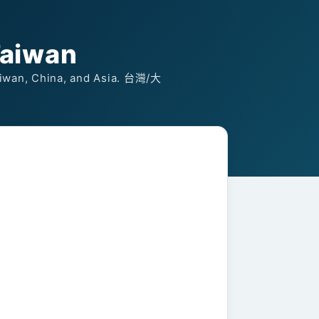
Taiwan
Taiwan, China, and Asia. 台灣/大